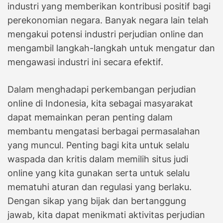
industri yang memberikan kontribusi positif bagi
perekonomian negara. Banyak negara lain telah
mengakui potensi industri perjudian online dan
mengambil langkah-langkah untuk mengatur dan
mengawasi industri ini secara efektif.
Dalam menghadapi perkembangan perjudian
online di Indonesia, kita sebagai masyarakat
dapat memainkan peran penting dalam
membantu mengatasi berbagai permasalahan
yang muncul. Penting bagi kita untuk selalu
waspada dan kritis dalam memilih situs judi
online yang kita gunakan serta untuk selalu
mematuhi aturan dan regulasi yang berlaku.
Dengan sikap yang bijak dan bertanggung
jawab, kita dapat menikmati aktivitas perjudian