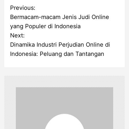
P
Previous:
Bermacam-macam Jenis Judi Online
o
yang Populer di Indonesia
s
Next:
Dinamika Industri Perjudian Online di
t
Indonesia: Peluang dan Tantangan
n
a
v
i
g