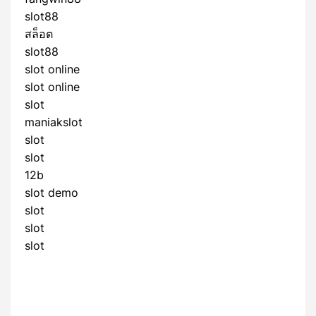
slot88
สล็อต
slot88
slot online
slot online
slot
maniakslot
slot
slot
12b
slot demo
slot
slot
slot