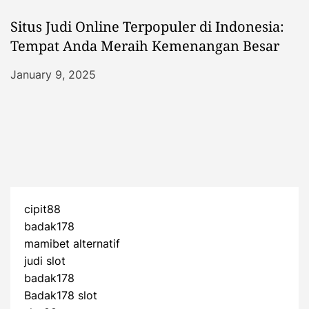
Situs Judi Online Terpopuler di Indonesia:
Tempat Anda Meraih Kemenangan Besar
January 9, 2025
cipit88
badak178
mamibet alternatif
judi slot
badak178
Badak178 slot