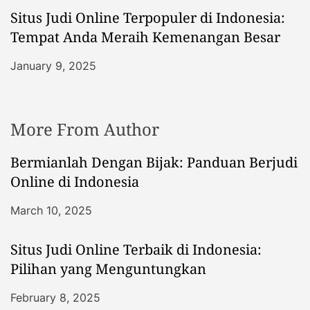
Situs Judi Online Terpopuler di Indonesia:
Tempat Anda Meraih Kemenangan Besar
January 9, 2025
More From Author
Bermianlah Dengan Bijak: Panduan Berjudi
Online di Indonesia
March 10, 2025
Situs Judi Online Terbaik di Indonesia:
Pilihan yang Menguntungkan
February 8, 2025