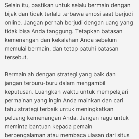
Selain itu, pastikan untuk selalu bermain dengan
bijak dan tidak terlalu terbawa emosi saat berjudi
online. Jangan pernah berjudi dengan uang yang
tidak bisa Anda tanggung. Tetapkan batasan
kemenangan dan kekalahan Anda sebelum
memulai bermain, dan tetap patuhi batasan
tersebut.
Bermainlah dengan strategi yang baik dan
jangan terburu-buru dalam mengambil
keputusan. Luangkan waktu untuk mempelajari
permainan yang ingin Anda mainkan dan cari
tahu strategi terbaik untuk meningkatkan
peluang kemenangan Anda. Jangan ragu untuk
meminta bantuan kepada pemain
berpengalaman atau membaca ulasan dari situs