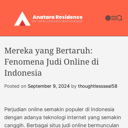
S
k
i
S
M
S
w
e
e
p
i
n
a
t
A
t
u
r
o
n
c
c
c
h
h
Mereka yang Bertaruh:
a
c
o
t
o
Fenomena Judi Online di
n
a
l
t
r
o
Indonesia
e
r
a
m
n
R
Posted on
September 9, 2024
by
thoughtlessseal58
o
t
e
d
s
e
i
Perjudian online semakin populer di Indonesia
d
dengan adanya teknologi internet yang semakin
e
canggih. Berbagai situs judi online bermunculan
n